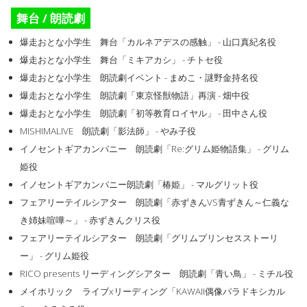
舞台 / 朗読劇
爆走おとな小学生 舞台「カルネアデスの感触」 - 山口真紀名役
爆走おとな小学生 舞台「ミキアカシ」 - チトセ役
爆走おとな小学生 朗読劇イベント - まめこ・謎野金持名役
爆走おとな小学生 朗読劇「東京怪獣物語」再演 - 畑中役
爆走おとな小学生 朗読劇「初等教育ロイヤル」 - 田中さん役
MISHIMALIVE 朗読劇「影法師」 - やみ子役
イノセントギアカンパニー 朗読劇「Re:グリム姫物語集」 - グリム
姫役
イノセントギアカンパニー朗読劇「椿姫」 - マルグリット役
フェアリーテイルシアター 朗読劇「赤ずきんVS青ずきん～仁義な
き姉妹喧嘩～」 - 赤ずきんクリス役
フェアリーテイルシアター 朗読劇「グリムプリンセスストーリ
ー」 - グリム姫役
RICO presents リーディングシアター 朗読劇「青い鳥」 - ミチル役
メイホリック ライブxリーディング「KAWAII偶像パラドキシカル