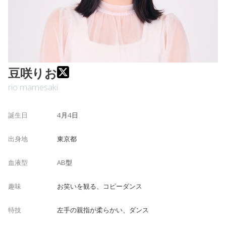
豆咲りお
rio mamesaki
誕生日
4月4日
出身地
東京都
血液型
AB型
趣味
お笑いを観る、コピーダンス
特技
左手の親指が柔らかい、ダンス